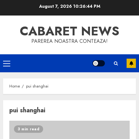
Skip
August 7, 2026
10:26:44 PM
to
content
CABARET NEWS
PAREREA NOASTRA CONTEAZA!
Primary
Menu
Home
pui shanghai
pui shanghai
3 min read