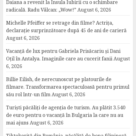
Daiana a revenit la Insula Iubirii cu o schimbare
radicală. Radu Vâlcan: „Wow!”
August 6, 2026
Michelle Pfeiffer se retrage din filme? Actrița,
declarație surprinzătoare după 45 de ani de carieră
August 6, 2026
Vacanță de lux pentru Gabriela Prisăcariu și Dani
Oțil în Antalya. Imaginile care au cucerit fanii
August
6, 2026
Billie Eilish, de nerecunoscut pe platourile de
filmare. Transformarea spectaculoasă pentru primul
său rol într-un film
August 6, 2026
Turiști păcăliți de agenția de turism. Au plătit 3.540
de euro pentru o vacanță în Bulgaria la care nu au
mai ajuns
August 6, 2026
Tiktokeriță din România, păcălită de bona filipineză.