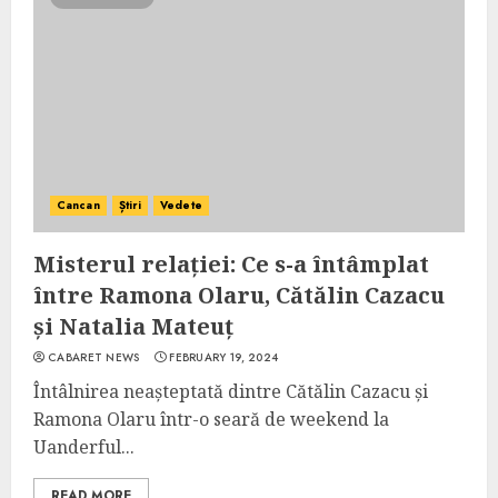
Cancan
Știri
Vedete
Misterul relației: Ce s-a întâmplat
între Ramona Olaru, Cătălin Cazacu
și Natalia Mateuț
CABARET NEWS
FEBRUARY 19, 2024
Întâlnirea neașteptată dintre Cătălin Cazacu și
Ramona Olaru într-o seară de weekend la
Uanderful...
READ MORE