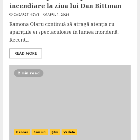
incendiare la ziua lui Dan Bittman
CABARET NEWS
APRIL 1, 2024
Ramona Olaru continuă să atragă atenția cu
aparițiile ei spectaculoase în lumea mondenă.
Recent,...
READ MORE
2 min read
Cancan
Emisiuni
Știri
Vedete