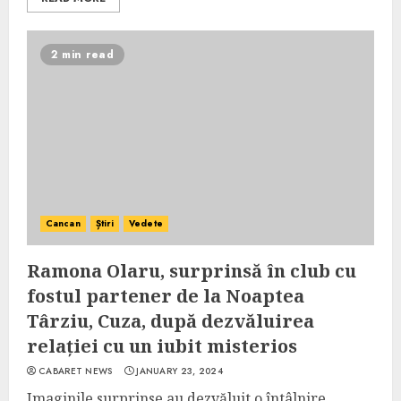
2 min read
Cancan
Știri
Vedete
Ramona Olaru, surprinsă în club cu
fostul partener de la Noaptea
Târziu, Cuza, după dezvăluirea
relației cu un iubit misterios
CABARET NEWS
JANUARY 23, 2024
Imaginile surprinse au dezvăluit o întâlnire