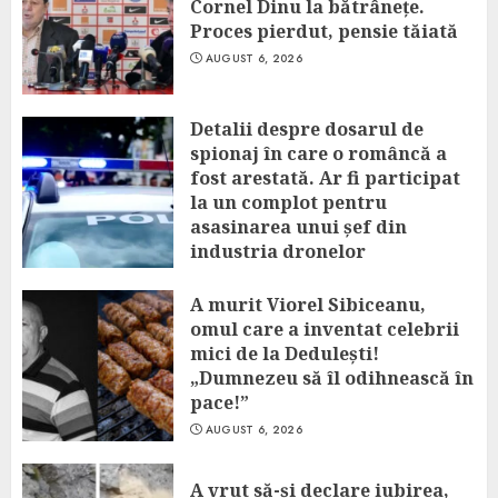
Cornel Dinu la bătrânețe.
Proces pierdut, pensie tăiată
AUGUST 6, 2026
Detalii despre dosarul de
spionaj în care o româncă a
fost arestată. Ar fi participat
la un complot pentru
asasinarea unui șef din
industria dronelor
AUGUST 6, 2026
A murit Viorel Sibiceanu,
omul care a inventat celebrii
mici de la Dedulești!
„Dumnezeu să îl odihnească în
pace!”
AUGUST 6, 2026
A vrut să-și declare iubirea,