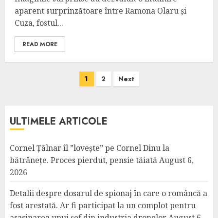
aparent surprinzătoare între Ramona Olaru și
Cuza, fostul...
READ MORE
Posts
1
2
Next
pagination
ULTIMELE ARTICOLE
Cornel Țălnar îl ”lovește” pe Cornel Dinu la
bătrânețe. Proces pierdut, pensie tăiată
August 6,
2026
Detalii despre dosarul de spionaj în care o româncă a
fost arestată. Ar fi participat la un complot pentru
asasinarea unui șef din industria dronelor
August 6,