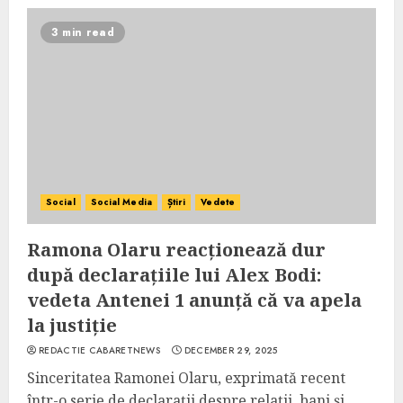
3 min read
Social
Social Media
Știri
Vedete
Ramona Olaru reacționează dur
după declarațiile lui Alex Bodi:
vedeta Antenei 1 anunță că va apela
la justiție
REDACTIE CABARETNEWS
DECEMBER 29, 2025
Sinceritatea Ramonei Olaru, exprimată recent
într-o serie de declarații despre relații, bani și