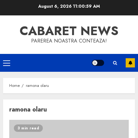
Skip
August 6, 2026
11:01:00 AM
to
content
CABARET NEWS
PAREREA NOASTRA CONTEAZA!
Primary
Menu
Home
ramona olaru
ramona olaru
3 min read