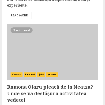
experiențe...
READ MORE
2 min read
Cancan
Emisiuni
Știri
Vedete
Ramona Olaru pleacă de la Neatza?
Unde se va desfășura activitatea
vedetei