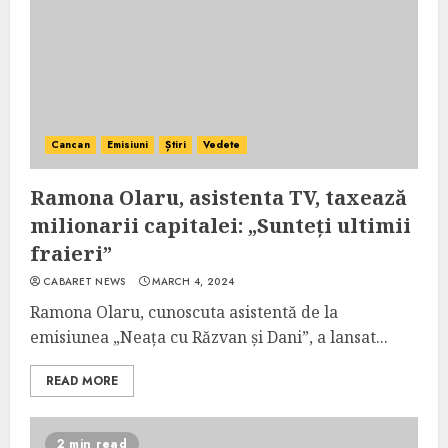
Cancan
Emisiuni
Știri
Vedete
Ramona Olaru, asistenta TV, taxează
milionarii capitalei: „Sunteți ultimii
fraieri”
CABARET NEWS
MARCH 4, 2024
Ramona Olaru, cunoscuta asistentă de la
emisiunea „Neața cu Răzvan și Dani”, a lansat...
READ MORE
2 min read