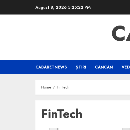
Skip
August 8, 2026
5:25:23 PM
to
content
C
CABARETNEWS
ȘTIRI
CANCAN
VED
Home
FinTech
FinTech