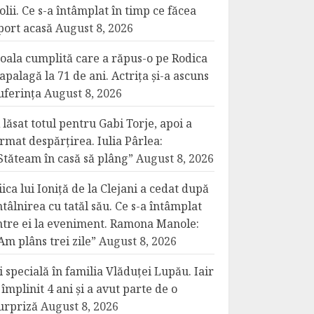
olii. Ce s-a întâmplat în timp ce făcea
port acasă
August 8, 2026
oala cumplită care a răpus-o pe Rodica
apalagă la 71 de ani. Actrița și-a ascuns
uferința
August 8, 2026
 lăsat totul pentru Gabi Torje, apoi a
rmat despărțirea. Iulia Pârlea:
Stăteam în casă să plâng”
August 8, 2026
iica lui Ioniță de la Clejani a cedat după
ntâlnirea cu tatăl său. Ce s-a întâmplat
ntre ei la eveniment. Ramona Manole:
Am plâns trei zile”
August 8, 2026
i specială în familia Vlăduței Lupău. Iair
 împlinit 4 ani și a avut parte de o
urpriză
August 8, 2026