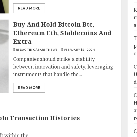
READ MORE
R
m
Buy And Hold Bitcoin Btc,
a
Ethereum Eth, Stablecoins And
T
Extra
p
REDACTIE CABARETNEWS
FEBRUARY 12, 2024
o
Companies should strike a stability
between innovation and safety, leveraging
C
instruments that handle the...
U
d
READ MORE
C
H
a
to Transaction Histories
r
C
ft within the