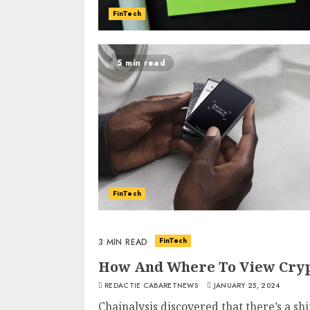
FinTech
5 min read
FinTech
FinTech
3 MIN READ
How And Where To View Cryp
REDACTIE CABARETNEWS
JANUARY 25, 2024
Chainalysis discovered that there’s a shi