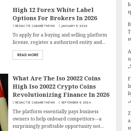
b
High 12 Forex White Label
s
Options For Brokers In 2026
B
REDACTIE CABARETNEWS
JANUARY 9, 2026
T
To apply for a buying and selling platform
s
license, register a authorized entity and...
A
READ MORE
u
„
What Are The Iso 20022 Coins
F
High Iso 20022 Crypto Coins
î
î
Revolutionizing Finance In 2026
„
REDACTIE CABARETNEWS
SEPTEMBER 9, 2024
The platform essentially pays business
Z
owners to help onboard competitors—a
a
surprisingly profitable opportunity not...
s