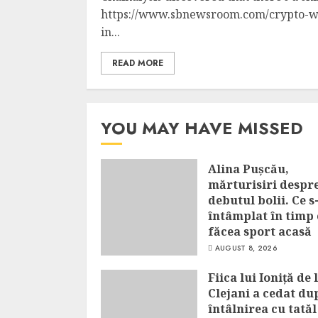
https://www.sbnewsroom.com/crypto-wal
in...
READ MORE
YOU MAY HAVE MISSED
Alina Pușcău,
mărturisiri despr
debutul bolii. Ce s
întâmplat în timp 
făcea sport acasă
AUGUST 8, 2026
Fiica lui Ioniță de 
Clejani a cedat du
întâlnirea cu tatăl