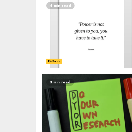
4 min read
FinTech
3 min read