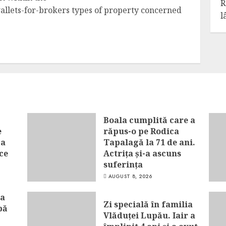
R
lets-for-brokers types of property concerned
l
Boala cumplită care a
e
răpus-o pe Rodica
-a
Tapalagă la 71 de ani.
ce
Actrița și-a ascuns
suferința
AUGUST 8, 2026
la
Zi specială în familia
pă
Vlăduței Lupău. Iair a