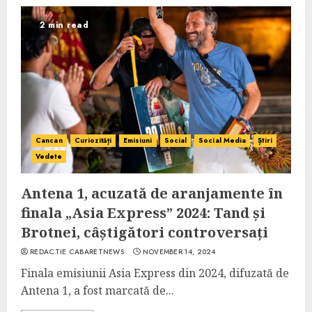
2 min read
Cancan
Curiozități
Emisiuni
Social
Social Media
Știri
Vedete
Antena 1, acuzată de aranjamente în
finala „Asia Express” 2024: Tand și
Brotnei, câștigători controversați
REDACTIE CABARETNEWS
NOVEMBER 14, 2024
Finala emisiunii Asia Express din 2024, difuzată de
Antena 1, a fost marcată de...