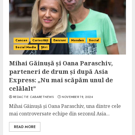
Cancan
Curiozități
Emisiuni
Monden
Social
Social Media
Știri
Mihai Găinușă și Oana Paraschiv,
parteneri de drum și după Asia
Express: „Nu mai scăpăm unul de
celălalt”
REDACTIE CABARETNEWS
NOVEMBER 19, 2024
Mihai Găinușă și Oana Paraschiv, una dintre cele
mai controversate echipe din sezonul Asia...
READ MORE