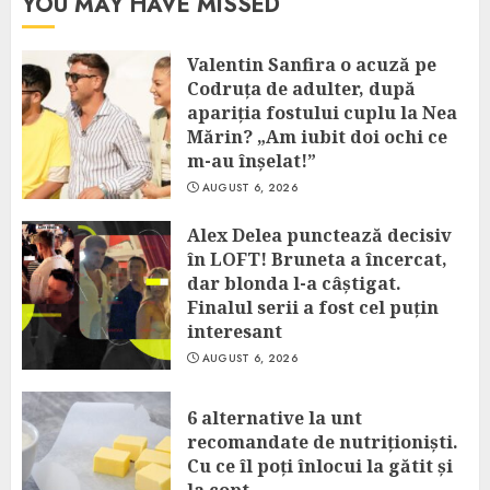
YOU MAY HAVE MISSED
Valentin Sanfira o acuză pe
Codruța de adulter, după
apariția fostului cuplu la Nea
Mărin? „Am iubit doi ochi ce
m-au înșelat!”
AUGUST 6, 2026
Alex Delea punctează decisiv
în LOFT! Bruneta a încercat,
dar blonda l-a câștigat.
Finalul serii a fost cel puțin
interesant
AUGUST 6, 2026
6 alternative la unt
recomandate de nutriționiști.
Cu ce îl poți înlocui la gătit și