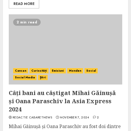
READ MORE
2 min read
Cancan
Curiozități
Emisiuni
Monden
Social
Social Media
Știri
Câți bani au câștigat Mihai Găinușă
și Oana Paraschiv la Asia Express
2024
REDACTIE CABARETNEWS
NOVEMBER 7, 2024
2
Mihai Găinușă și Oana Paraschiv au fost doi dintre