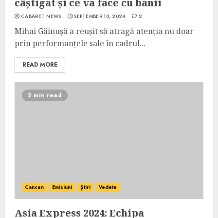
câștigat și ce va face cu banii
CABARET NEWS
SEPTEMBER 10, 2024
2
Mihai Găinușă a reușit să atragă atenția nu doar
prin performanțele sale în cadrul...
READ MORE
2 min read
Cancan
Emisiuni
Știri
Vedete
Asia Express 2024: Echipa