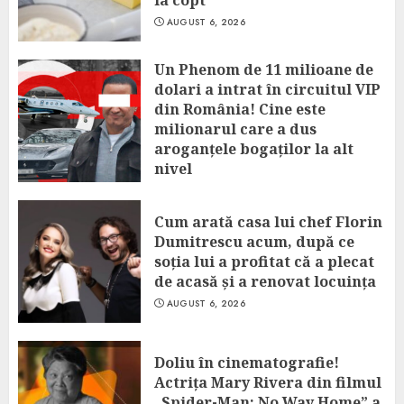
la copt
AUGUST 6, 2026
Un Phenom de 11 milioane de
dolari a intrat în circuitul VIP
din România! Cine este
milionarul care a dus
aroganțele bogaților la alt
nivel
AUGUST 6, 2026
Cum arată casa lui chef Florin
Dumitrescu acum, după ce
soția lui a profitat că a plecat
de acasă și a renovat locuința
AUGUST 6, 2026
Doliu în cinematografie!
Actrița Mary Rivera din filmul
„Spider-Man: No Way Home” a