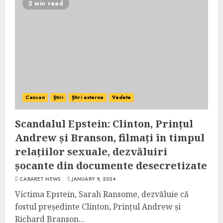
2 min read
Cancan
Știri
Știri externe
Vedete
Scandalul Epstein: Clinton, Prințul
Andrew și Branson, filmați în timpul
relațiilor sexuale, dezvăluiri
șocante din documente desecretizate
CABARET NEWS
JANUARY 9, 2024
Victima Epstein, Sarah Ransome, dezvăluie că
fostul președinte Clinton, Prințul Andrew și
Richard Branson...