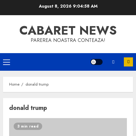
Skip
August 8, 2026
9:04:58 AM
to
content
CABARET NEWS
PAREREA NOASTRA CONTEAZA!
Primary
Menu
Home
donald trump
donald trump
3 min read