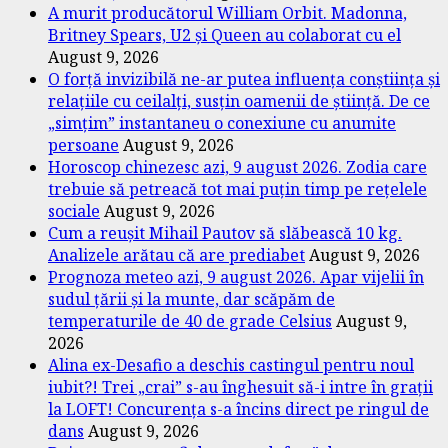
A murit producătorul William Orbit. Madonna,
Britney Spears, U2 și Queen au colaborat cu el
August 9, 2026
O forță invizibilă ne-ar putea influența conștiința și
relațiile cu ceilalți, susțin oamenii de știință. De ce
„simțim” instantaneu o conexiune cu anumite
persoane
August 9, 2026
Horoscop chinezesc azi, 9 august 2026. Zodia care
trebuie să petreacă tot mai puțin timp pe rețelele
sociale
August 9, 2026
Cum a reușit Mihail Pautov să slăbească 10 kg.
Analizele arătau că are prediabet
August 9, 2026
Prognoza meteo azi, 9 august 2026. Apar vijelii în
sudul țării și la munte, dar scăpăm de
temperaturile de 40 de grade Celsius
August 9,
2026
Alina ex-Desafio a deschis castingul pentru noul
iubit?! Trei „crai” s-au înghesuit să-i intre în grații
la LOFT! Concurența s-a încins direct pe ringul de
dans
August 9, 2026