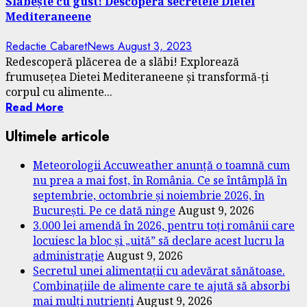
Slăbește cu gust! Descoperă secretele Dietei
Mediteraneene
Redactie CabaretNews
August 3, 2023
Redescoperă plăcerea de a slăbi! Explorează
frumusețea Dietei Mediteraneene și transformă-ți
corpul cu alimente...
Read More
Ultimele articole
Meteorologii Accuweather anunță o toamnă cum
nu prea a mai fost, în România. Ce se întâmplă în
septembrie, octombrie și noiembrie 2026, în
București. Pe ce dată ninge
August 9, 2026
3.000 lei amendă în 2026, pentru toți românii care
locuiesc la bloc și „uită” să declare acest lucru la
administrație
August 9, 2026
Secretul unei alimentații cu adevărat sănătoase.
Combinațiile de alimente care te ajută să absorbi
mai mulți nutrienți
August 9, 2026