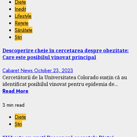
Diete
Inedit
Lifestyle
Rețete
Sănătate
Știri
Descoperire cheie în cercetarea despre obezitate:
Care este posibilul vinovat principal
Cabaret News
October 23, 2023
Cercetătorii de la Universitatea Colorado susțin că au
identificat posibilul vinovat pentru epidemia de...
Read More
3 min read
Diete
Știri