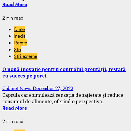
Read More
2 min read
Diete
Inedit
Rețete
Știri
Știri externe
O nouă inovație pentru controlul greutății, testată
cu succes pe porci
Cabaret News
December 27, 2023
Capsula care simulează senzația de sațietate și reduce
consumul de alimente, oferind o perspectivă...
Read More
2 min read