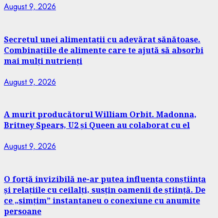
August 9, 2026
Secretul unei alimentații cu adevărat sănătoase.
Combinațiile de alimente care te ajută să absorbi
mai mulți nutrienți
August 9, 2026
A murit producătorul William Orbit. Madonna,
Britney Spears, U2 și Queen au colaborat cu el
August 9, 2026
O forță invizibilă ne-ar putea influența conștiința
și relațiile cu ceilalți, susțin oamenii de știință. De
ce „simțim” instantaneu o conexiune cu anumite
persoane