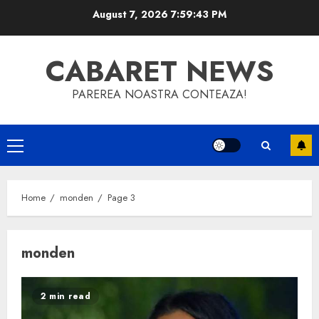
Skip
August 7, 2026
7:59:45 PM
to
content
CABARET NEWS
PAREREA NOASTRA CONTEAZA!
Primary
Menu
Home
monden
Page 3
monden
2 min read