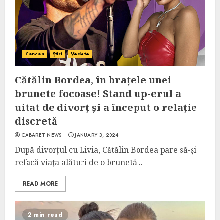
Cancan
Știri
Vedete
Cătălin Bordea, în brațele unei
brunete focoase! Stand up-erul a
uitat de divorț și a început o relație
discretă
CABARET NEWS
JANUARY 3, 2024
După divorțul cu Livia, Cătălin Bordea pare să-și
refacă viața alături de o brunetă...
READ MORE
2 min read