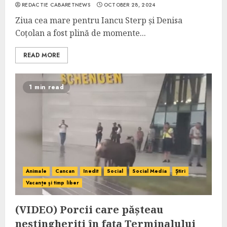
REDACTIE CABARETNEWS
OCTOBER 28, 2024
Ziua cea mare pentru Iancu Sterp și Denisa
Coțolan a fost plină de momente...
READ MORE
1 min read
Animale
Cancan
Inedit
Social
Social Media
Știri
Vacanțe și timp liber
(VIDEO) Porcii care pășteau
nestingheriți în fața Terminalului