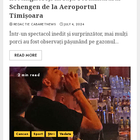
Schengen de la Aeroportul
Timișoara
REDACTIE CABARETNEWS
JULY 4, 2024
Într-un spectacol inedit și surprinzător, mai mulți
porci au fost observați pășunând pe gazonul...
READ MORE
2 min read
Cancan
Sport
Știri
Vedete