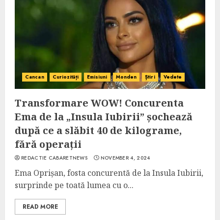
Cancan
Curiozități
Emisiuni
Monden
Știri
Vedete
Transformare WOW! Concurenta
Ema de la „Insula Iubirii” șochează
după ce a slăbit 40 de kilograme,
fără operații
REDACTIE CABARETNEWS
NOVEMBER 4, 2024
Ema Oprișan, fosta concurentă de la Insula Iubirii,
surprinde pe toată lumea cu o...
READ MORE