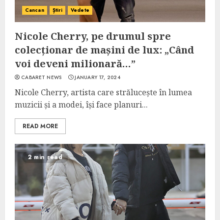
Cancan
Știri
Vedete
Nicole Cherry, pe drumul spre
colecționar de mașini de lux: „Când
voi deveni milionară…”
CABARET NEWS
JANUARY 17, 2024
Nicole Cherry, artista care strălucește în lumea
muzicii și a modei, își face planuri...
READ MORE
2 min read