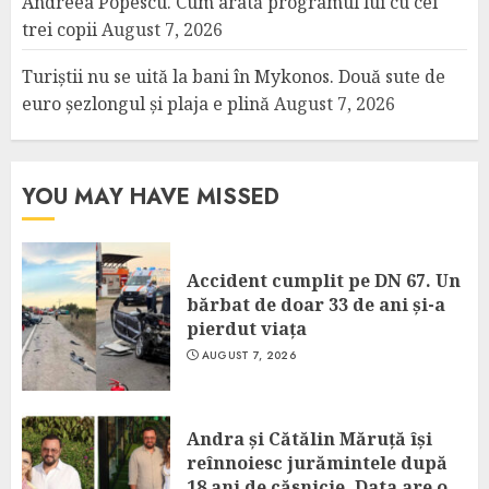
Andreea Popescu. Cum arată programul lui cu cei
trei copii
August 7, 2026
Turiștii nu se uită la bani în Mykonos. Două sute de
euro șezlongul și plaja e plină
August 7, 2026
YOU MAY HAVE MISSED
Accident cumplit pe DN 67. Un
bărbat de doar 33 de ani și-a
pierdut viața
AUGUST 7, 2026
Andra și Cătălin Măruță își
reînnoiesc jurămintele după
18 ani de căsnicie. Data are o