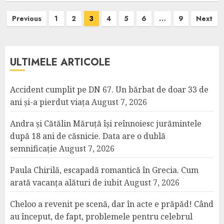
Posts
Previous
1
2
3
4
5
6
…
9
Next
pagination
ULTIMELE ARTICOLE
Accident cumplit pe DN 67. Un bărbat de doar 33 de
ani și-a pierdut viața
August 7, 2026
Andra și Cătălin Măruță își reînnoiesc jurămintele
după 18 ani de căsnicie. Data are o dublă
semnificație
August 7, 2026
Paula Chirilă, escapadă romantică în Grecia. Cum
arată vacanța alături de iubit
August 7, 2026
Cheloo a revenit pe scenă, dar în acte e prăpăd! Când
au început, de fapt, problemele pentru celebrul