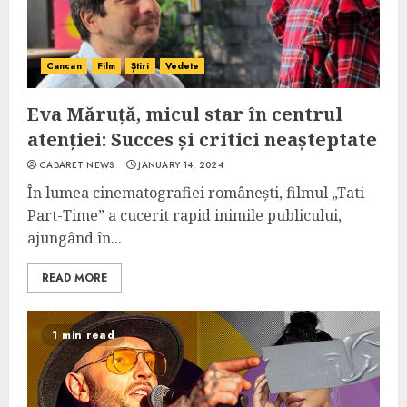
Cancan
Film
Știri
Vedete
Eva Măruță, micul star în centrul
atenției: Succes și critici neașteptate
CABARET NEWS
JANUARY 14, 2024
În lumea cinematografiei românești, filmul „Tati
Part-Time” a cucerit rapid inimile publicului,
ajungând în...
READ MORE
1 min read