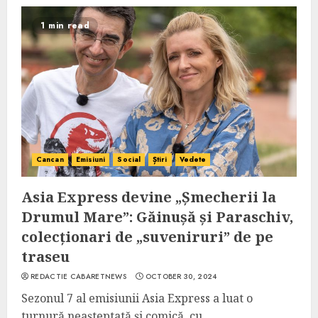
1 min read
Cancan
Emisiuni
Social
Știri
Vedete
Asia Express devine „Șmecherii la
Drumul Mare”: Găinușă și Paraschiv,
colecționari de „suveniruri” de pe
traseu
REDACTIE CABARETNEWS
OCTOBER 30, 2024
Sezonul 7 al emisiunii Asia Express a luat o
turnură neașteptată și comică, cu...