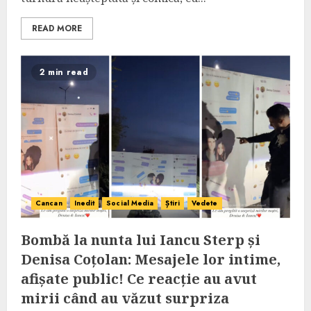
READ MORE
2 min read
Cancan
Inedit
Social Media
Știri
Vedete
Bombă la nunta lui Iancu Sterp și
Denisa Coțolan: Mesajele lor intime,
afișate public! Ce reacție au avut
mirii când au văzut surpriza