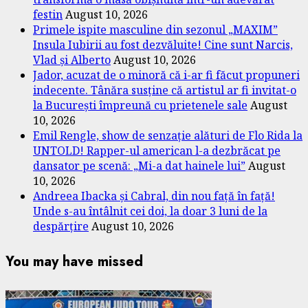
festin
August 10, 2026
Primele ispite masculine din sezonul „MAXIM”
Insula Iubirii au fost dezvăluite! Cine sunt Narcis,
Vlad și Alberto
August 10, 2026
Jador, acuzat de o minoră că i-ar fi făcut propuneri
indecente. Tânăra susține că artistul ar fi invitat-o
la București împreună cu prietenele sale
August
10, 2026
Emil Rengle, show de senzație alături de Flo Rida la
UNTOLD! Rapper-ul american l-a dezbrăcat pe
dansator pe scenă: „Mi-a dat hainele lui”
August
10, 2026
Andreea Ibacka și Cabral, din nou față în față!
Unde s-au întâlnit cei doi, la doar 3 luni de la
despărțire
August 10, 2026
You may have missed