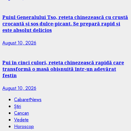
Puiul Generalului Tso, rețeta chinezească cu crustă
crocantă și sos dulce-picant. Se prepară rapid și
este absolut delicios
August 10, 2026
Pui în cinci culori, rețeta chinezească rapidă care
transformă o masă obișnuită într-un adevărat
festin
August 10, 2026
CabaretNews
Știri
Cancan
Vedete
Horoscop