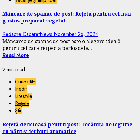
Vacanțe și timp liber
Mâncare de spanac de post: Rețeta pentru cel mai
gustos preparat vegetal
Redactie CabaretNews
November 26, 2024
Mâncarea de spanac de post este o alegere ideală
pentru cei care respectă perioadele...
Read More
2 min read
Curiozități
Inedit
Lifestyle
Rețete
Știri
Rețetă delicioasă pentru post: Tocăniță de legume
cu năut și ierburi aromatice