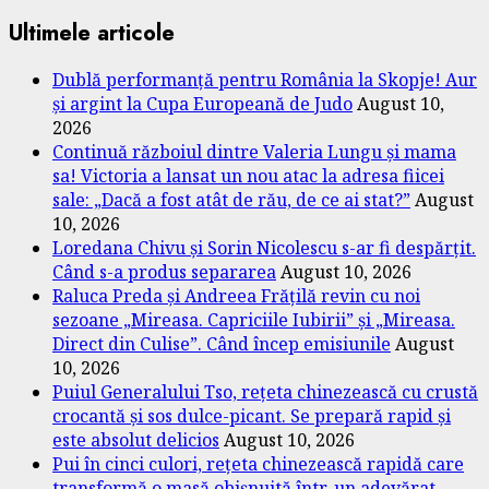
Ultimele articole
Dublă performanță pentru România la Skopje! Aur
și argint la Cupa Europeană de Judo
August 10,
2026
Continuă războiul dintre Valeria Lungu și mama
sa! Victoria a lansat un nou atac la adresa fiicei
sale: „Dacă a fost atât de rău, de ce ai stat?”
August
10, 2026
Loredana Chivu și Sorin Nicolescu s-ar fi despărțit.
Când s-a produs separarea
August 10, 2026
Raluca Preda și Andreea Frățilă revin cu noi
sezoane „Mireasa. Capriciile Iubirii” și „Mireasa.
Direct din Culise”. Când încep emisiunile
August
10, 2026
Puiul Generalului Tso, rețeta chinezească cu crustă
crocantă și sos dulce-picant. Se prepară rapid și
este absolut delicios
August 10, 2026
Pui în cinci culori, rețeta chinezească rapidă care
transformă o masă obișnuită într-un adevărat