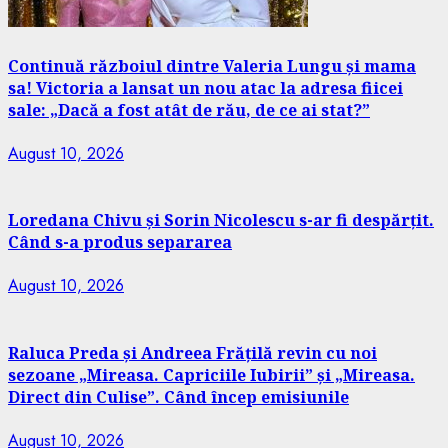
Continuă războiul dintre Valeria Lungu și mama
sa! Victoria a lansat un nou atac la adresa fiicei
sale: „Dacă a fost atât de rău, de ce ai stat?”
August 10, 2026
Loredana Chivu și Sorin Nicolescu s-ar fi despărțit.
Când s-a produs separarea
August 10, 2026
Raluca Preda și Andreea Frățilă revin cu noi
sezoane „Mireasa. Capriciile Iubirii” și „Mireasa.
Direct din Culise”. Când încep emisiunile
August 10, 2026