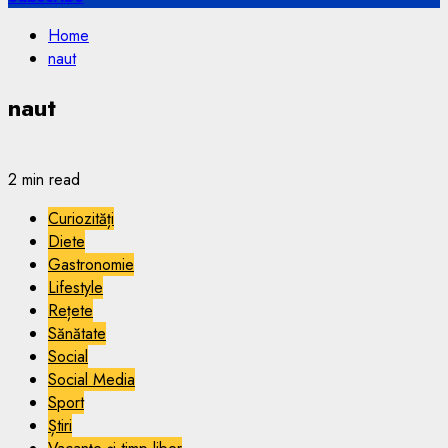
Home
naut
naut
2 min read
Curiozități
Diete
Gastronomie
Lifestyle
Rețete
Sănătate
Social
Social Media
Sport
Știri