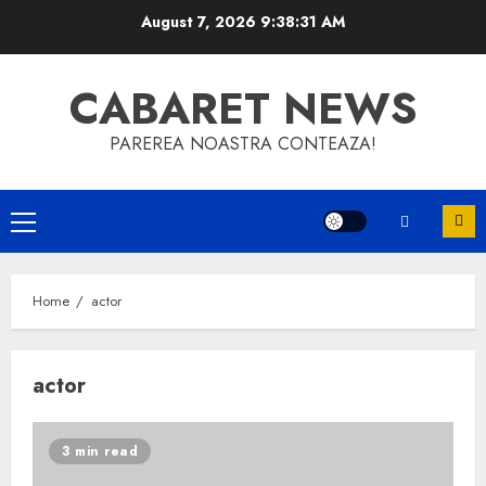
Skip
August 7, 2026
9:38:31 AM
to
content
CABARET NEWS
PAREREA NOASTRA CONTEAZA!
Primary
Menu
Home
actor
actor
3 min read