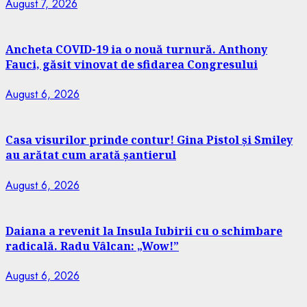
August 7, 2026
Ancheta COVID-19 ia o nouă turnură. Anthony
Fauci, găsit vinovat de sfidarea Congresului
August 6, 2026
Casa visurilor prinde contur! Gina Pistol și Smiley
au arătat cum arată șantierul
August 6, 2026
Daiana a revenit la Insula Iubirii cu o schimbare
radicală. Radu Vâlcan: „Wow!”
August 6, 2026