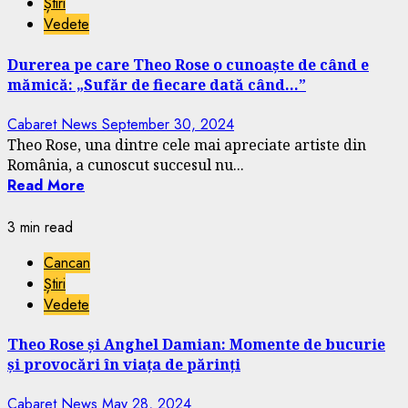
Știri
Vedete
Durerea pe care Theo Rose o cunoaște de când e
mămică: „Sufăr de fiecare dată când…”
Cabaret News
September 30, 2024
Theo Rose, una dintre cele mai apreciate artiste din
România, a cunoscut succesul nu...
Read More
3 min read
Cancan
Știri
Vedete
Theo Rose și Anghel Damian: Momente de bucurie
și provocări în viața de părinți
Cabaret News
May 28, 2024