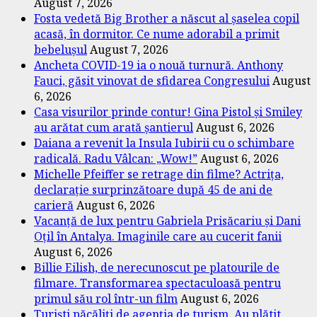
August 7, 2026
Fosta vedetă Big Brother a născut al șaselea copil
acasă, în dormitor. Ce nume adorabil a primit
bebelușul
August 7, 2026
Ancheta COVID-19 ia o nouă turnură. Anthony
Fauci, găsit vinovat de sfidarea Congresului
August
6, 2026
Casa visurilor prinde contur! Gina Pistol și Smiley
au arătat cum arată șantierul
August 6, 2026
Daiana a revenit la Insula Iubirii cu o schimbare
radicală. Radu Vâlcan: „Wow!”
August 6, 2026
Michelle Pfeiffer se retrage din filme? Actrița,
declarație surprinzătoare după 45 de ani de
carieră
August 6, 2026
Vacanță de lux pentru Gabriela Prisăcariu și Dani
Oțil în Antalya. Imaginile care au cucerit fanii
August 6, 2026
Billie Eilish, de nerecunoscut pe platourile de
filmare. Transformarea spectaculoasă pentru
primul său rol într-un film
August 6, 2026
Turiști păcăliți de agenția de turism. Au plătit