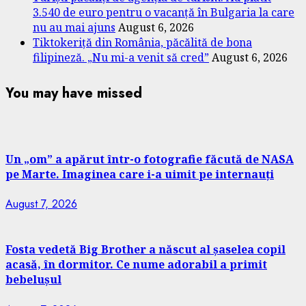
3.540 de euro pentru o vacanță în Bulgaria la care
nu au mai ajuns
August 6, 2026
Tiktokeriță din România, păcălită de bona
filipineză. „Nu mi-a venit să cred”
August 6, 2026
You may have missed
Un „om” a apărut într-o fotografie făcută de NASA
pe Marte. Imaginea care i-a uimit pe internauți
August 7, 2026
Fosta vedetă Big Brother a născut al șaselea copil
acasă, în dormitor. Ce nume adorabil a primit
bebelușul