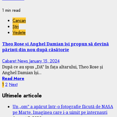
1 min read
Cancan
Știri
Vedete
Theo Rose și Anghel Damian își propun să devină
părinți din nou după căsătorie
Cabaret News
January 15, 2024
După ce au spus „DA” în fața altarului, Theo Rose și
Anghel Damian își...
Read More
Posts
1
2
Next
pagination
Ultimele articole
Un „om” a apărut într-o fotografie făcută de NASA
pe Marte. Imaginea care i-a uimit pe internauți