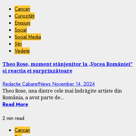
Cancan
Curiozități
Emisiuni
Social
Social Media
Știri
Vedete
Theo Rose, moment stânjenitor la „Vocea României”
și reacția ei surprinzătoare
Redactie CabaretNews
November 14, 2024
Theo Rose, una dintre cele mai îndrăgite artiste din
România, a avut parte de...
Read More
2 min read
Cancan