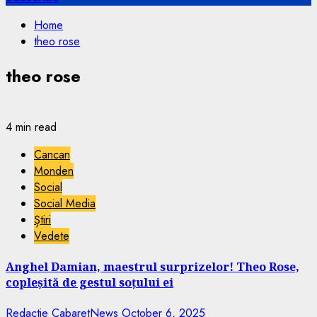
Home
theo rose
theo rose
4 min read
Cancan
Monden
Social
Social Media
Știri
Vedete
Anghel Damian, maestrul surprizelor! Theo Rose,
copleșită de gestul soțului ei
Redactie CabaretNews
October 6, 2025